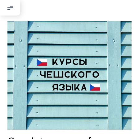
Добрый день!
Если вы хотите с нами связаться,
пожалуйста, контактируйте нас:
По адресу:
Kontaktní e-mail:
youthincluded@gmail.com
Или в соцсети Telegram:
@Interkulturnipracepraha14