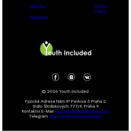
Ивенты
Privicy
Policy
Команда
© 2026 Youth Included.
Fyzická Adresa Nám IP Pavlova 3 Praha 2
Sídlo Škrábkových 777/4, Praha 9
Kontaktní E-Mail
Youthincluded@gmail.com
Telegram
@Interkultirnipracepraha14