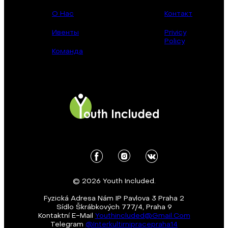
О Нас
Контакт
Ивенты
Privicy
Policy
Команда
© 2026 Youth Included.
Fyzická Adresa Nám IP Pavlova 3 Praha 2
Sídlo Škrábkových 777/4, Praha 9
Kontaktní E-Mail
Youthincluded@gmail.com
Telegram
@Interkultirnipracepraha14