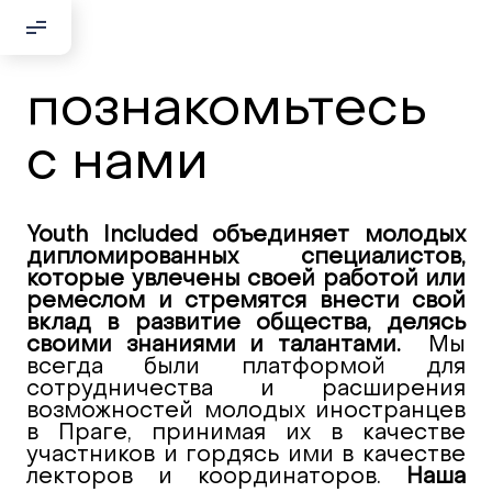
Добрый день!
познакомьтесь
Если вы хотите с нами связаться,
с нами
пожалуйста, контактируйте нас:
По адресу:
Youth Included объединяет молодых
дипломированных специалистов,
Kontaktní e-mail:
которые увлечены своей работой или
youthincluded@gmail.com
ремеслом и стремятся внести свой
вклад в развитие общества, делясь
Или в соцсети Telegram:
своими знаниями и талантами.
Мы
@Interkulturnipracepraha14
всегда были платформой для
сотрудничества и расширения
возможностей молодых иностранцев
в Праге, принимая их в качестве
участников и гордясь ими в качестве
лекторов и координаторов.
Наша