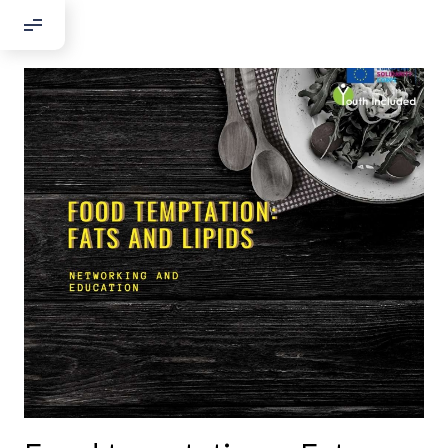
Добрый день!
Если вы хотите с нами связаться,
пожалуйста, контактируйте нас:
По адресу:
Kontaktní e-mail:
youthincluded@gmail.com
Или в соцсети Telegram:
@Interkulturnipracepraha14