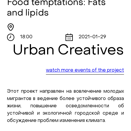
Food temptations: Fats
and lipids
18:00
2021-01-29
Urban Creatives
watch more events of the project
Этот проект направлен на вовлечение молодых
мигрантов в ведение более устойчивого образа
жизни, повышение осведомленности об
устойчивой и экологичной городской среде и
обсуждение проблем изменения климата.