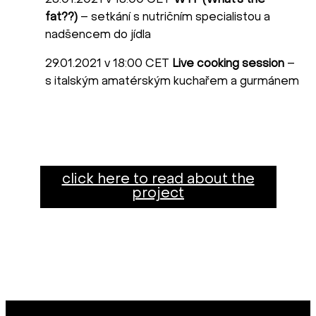
28.01.2021 v 18:00 CET
WTF (What’s the
fat??)
– setkání s nutričním specialistou a
nadšencem do jídla
29.01.2021 v 18:00 CET
Live cooking session
–
s italským amatérským kuchařem a gurmánem
click here to read about the
project