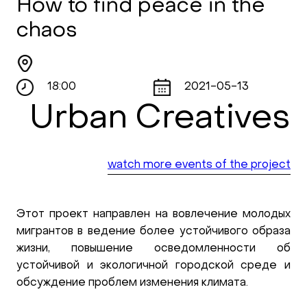
How to find peace in the
chaos
18:00
2021-05-13
Urban Creatives
watch more events of the project
Этот проект направлен на вовлечение молодых
мигрантов в ведение более устойчивого образа
жизни, повышение осведомленности об
устойчивой и экологичной городской среде и
обсуждение проблем изменения климата.