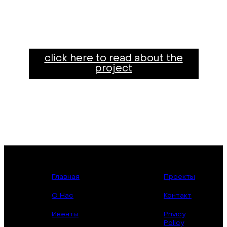
click here to read about the
project
Главная
Проекты
О Нас
Контакт
Ивенты
Privicy
Policy