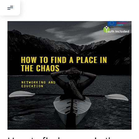
Добрый день!
Если вы хотите с нами связаться,
пожалуйста, контактируйте нас:
По адресу:
Kontaktní e-mail:
youthincluded@gmail.com
Или в соцсети Telegram:
@Interkulturnipracepraha14