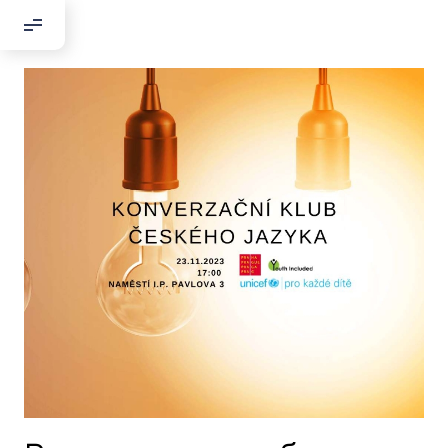
Добрый день!
Если вы хотите с нами связаться,
пожалуйста, контактируйте нас:
По адресу:
Kontaktní e-mail:
youthincluded@gmail.com
Или в соцсети Telegram:
@Interkulturnipracepraha14