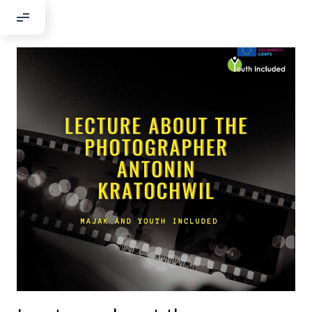
Добрый день!
Если вы хотите с нами связаться,
пожалуйста, контактируйте нас:
По адресу:
Kontaktní e-mail:
youthincluded@gmail.com
Или в соцсети Telegram:
@Interkulturnipracepraha14