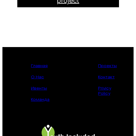
project
Главная
Проекты
О Нас
Контакт
Ивенты
Privicy
Policy
Команда