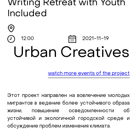
Writing Retreat with Youth
Included
12:00
2021-11-19
Urban Creatives
watch more events of the project
Этот проект направлен на вовлечение молодых
мигрантов в ведение более устойчивого образа
жизни, повышение осведомленности об
устойчивой и экологичной городской среде и
обсуждение проблем изменения климата.