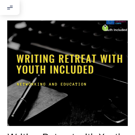
Добрый день!
Если вы хотите с нами связаться,
пожалуйста, контактируйте нас:
По адресу:
Kontaktní e-mail:
youthincluded@gmail.com
Или в соцсети Telegram:
@Interkulturnipracepraha14