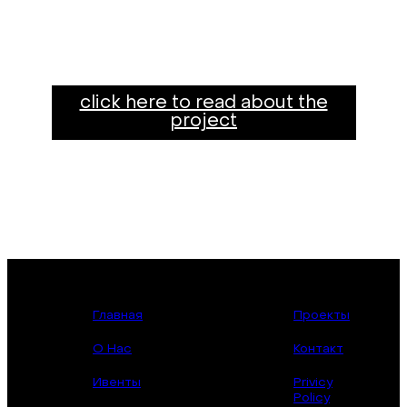
click here to read about the
project
Главная
Проекты
О Нас
Контакт
Ивенты
Privicy
Policy