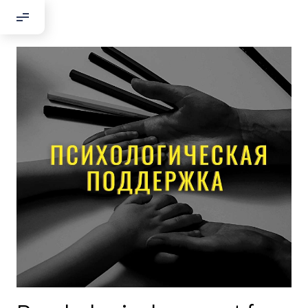
Добрый день!
Если вы хотите с нами связаться,
пожалуйста, контактируйте нас:
По адресу:
Kontaktní e-mail:
youthincluded@gmail.com
Или в соцсети Telegram:
@Interkulturnipracepraha14