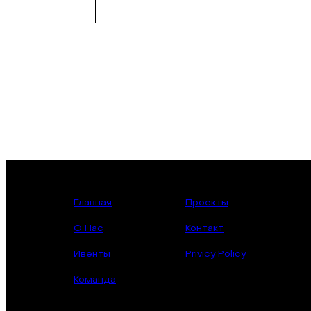
Главная
Проекты
О Нас
Контакт
Ивенты
Privicy Policy
Команда