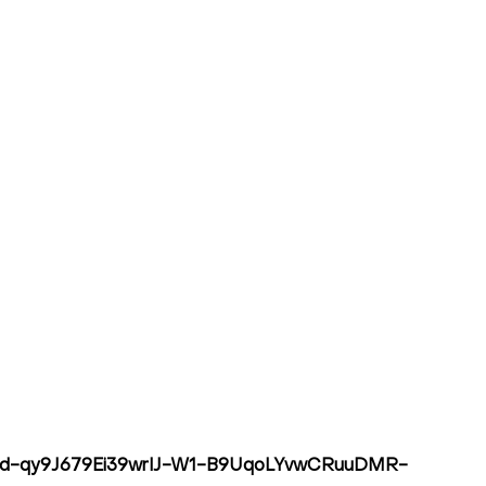
уйте нас:
z3oud-qy9J679Ei39wrIJ-W1-B9UqoLYvwCRuuDMR-