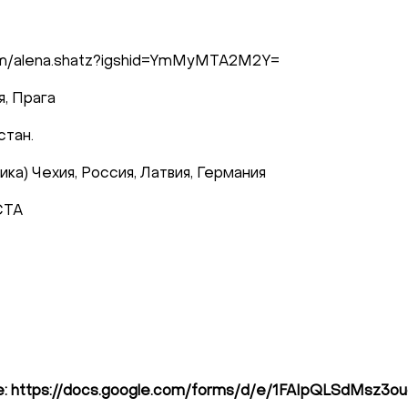
com/alena.shatz?igshid=YmMyMTA2M2Y=
я, Прага
стан.
!
ка) Чехия, Россия, Латвия, Германия
те с нами связаться, пожалуйста, контактир
CTA
il:
youthincluded@gmail.com
и Telegram:
@Interkulturnipracepraha14
ке: https://docs.google.com/forms/d/e/1FAIpQLSdMs