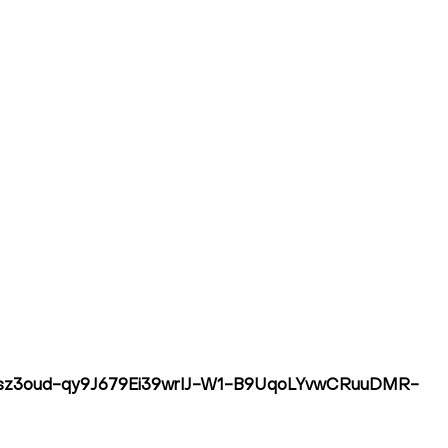
pQLSdMsz3oud-qy9J679Ei39wrIJ-W1-B9UqoLYvwCRuuDMR-