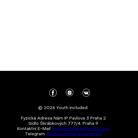
© 2026 Youth Included.
Fyzická Adresa Nám IP Pavlova 3 Praha 2
Sídlo Škrábkových 777/4, Praha 9
Kontaktní E-Mail
Youthincluded@gmail.com
Telegram
@Interkultirnipracepraha14