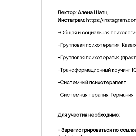
Лектор: Алена Шатц
Инстаграм:
https://instagram.
-Общая и социальная психологи
-Групповая психотерапия, Казах
Добрый день
-Групповая психотерапия (практи
Если вы хоти
-Трансформационный коучинг I
По адресу:
-Системный психотерапевт
Kontaktní e-ma
-Системная терапия, Германия
Или в соцсет
Для участия необходимо:
- Зарегистрироваться по ссыл