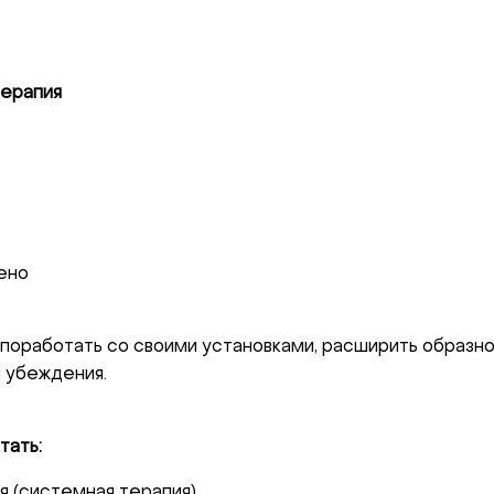
терапия
ено
поработать со своими установками, расширить образно
и убеждения.
тать:
 (системная терапия),