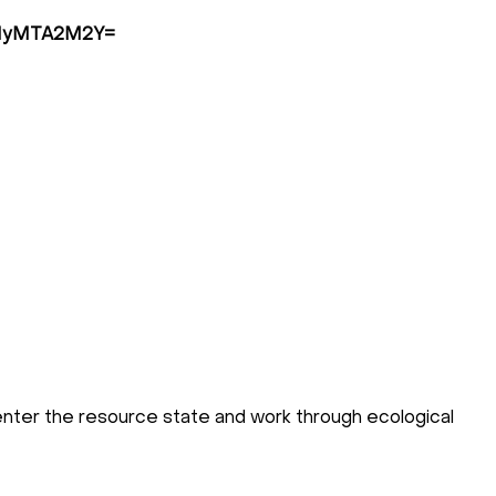
YmMyMTA2M2Y=
o enter the resource state and work through ecological