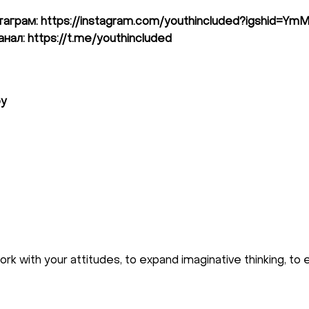
таграм: https://instagram.com/youthincluded?igshid=
нал: https://t.me/youthincluded
py
work with your attitudes, to expand imaginative thinking, t