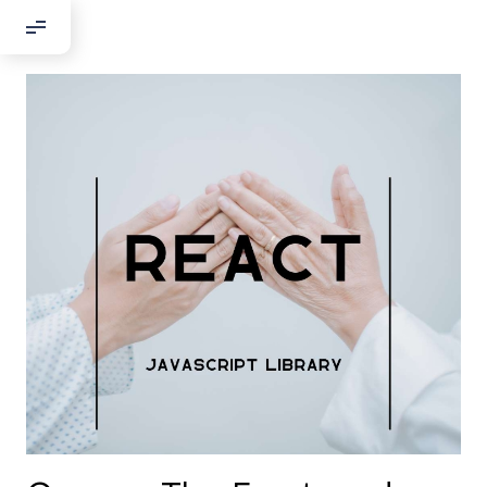
Добрый день!
Если вы хотите с нами связаться,
пожалуйста, контактируйте нас:
По адресу:
Kontaktní e-mail:
youthincluded@gmail.com
Или в соцсети Telegram:
@Interkulturnipracepraha14