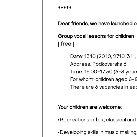
*****
Dear friends, we have launched o
Group vocal lessons for children
| free |
Date: 13.10 (20.10, 27.10, 3.11, 1
Address: Podkovarska 6
Time: 16:00-17:30 (6-8 years
For whom: children aged 6-
There are 6 vacancies in ea
Your children are welcome:
▪️Recreations in folk, classical and
▪️Developing skills in music making