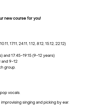
ur new course for you!
0.11, 17.11, 24.11, 1.12, 8.12, 15.12, 22.12)
) and 17:45-19:15 (9-12 years)
8 and 9-12
ch group.
 pop vocals.
, improvising singing and picking by ear.