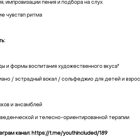
я, импровизации пения и подбора на слух.
ие чувствп ритма
!
ь:
те с нами связаться, пожалуйста, контактир
ы и формы воспитания художественного вкуса"
ано / эстрадный вокал / сольфеджио для детей и взрос
il:
youthincluded@gmail.com
и Telegram:
@Interkulturnipracepraha14
жков и ансамблей
оведенческой и телесно-ориентированной терапии
грам канал: https://t.me/youthincluded/189