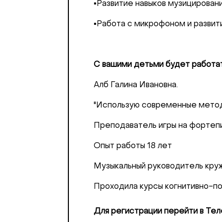
▪️Развитие навыков музицировани
▪️Работа с микрофоном и развит
Добрый день
С вашими детьми будет работат
Если вы хоти
Алб Галина Ивановна.
По адресу:
"Использую современные метод
Преподаватель игры на фортепи
Kontaktní e-ma
Опыт работы 18 лет
Или в соцсет
Музыкальный руководитель кру
Проходила курсы когнитивно-п
Для регистрации перейти в Теле