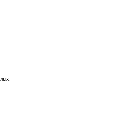
уйте нас:
лых.