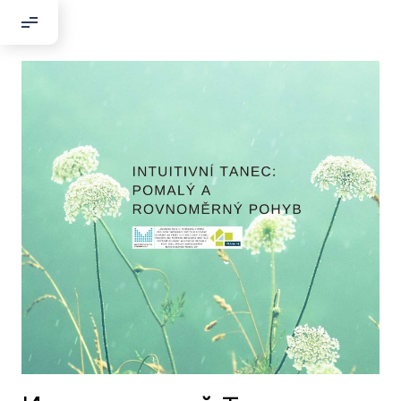
Добрый день!
Если вы хотите с нами связаться,
пожалуйста, контактируйте нас:
По адресу:
Kontaktní e-mail:
youthincluded@gmail.com
Или в соцсети Telegram:
@Interkulturnipracepraha14