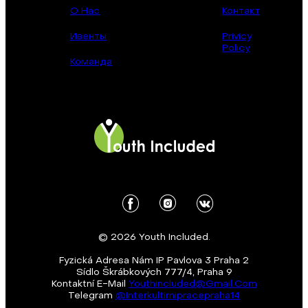
О Нас
Контакт
Ивенты
Privicy
Policy
Команда
© 2026 Youth Included.
Fyzická Adresa Nám IP Pavlova 3 Praha 2
Sídlo Škrábkových 777/4, Praha 9
Kontaktní E-Mail
Youthincluded@gmail.com
Telegram
@Interkultirnipracepraha14