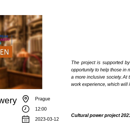
The project is supported b
opportunity to help those in 
a more inclusive society. At 
work experience, which will i
ewery
Prague
12:00
Сultural power project 2
2023-03-12