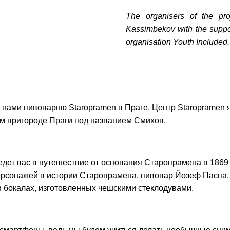
The organisers of the pr
!
Kassimbekov with the suppor
те с нами связаться, пожалуйста, контактиру
organisation Youth Included.
il:
youthincluded@gmail.com
 нами пивоварню Staropramen в Праге. Центр Staropramen 
 пригороде Праги под названием Смихов.
 Telegram:
@Interkulturnipracepraha14
едет вас в путешествие от основания Старопрамена в 1869 
ерсонажей в истории Старопрамена, пивовар Йозеф Паспа.
в бокалах, изготовленных чешскими стеклодувами.