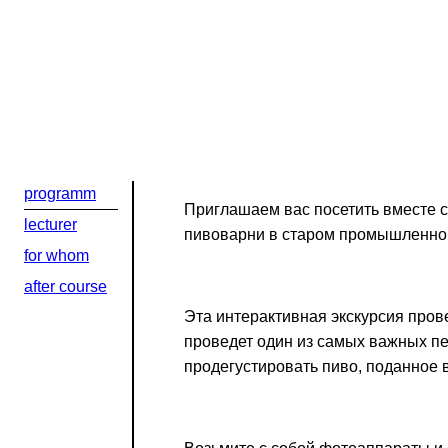
Добрый день
Если вы хоти
По адресу:
programm
Kontaktní e-ma
Приглашаем вас посетить вместе с
lecturer
пивоварни в старом промышленном
Или в соцсети
for whom
after course
Эта интерактивная экскурсия пров
проведет один из самых важных п
продегустировать пиво, поданное 