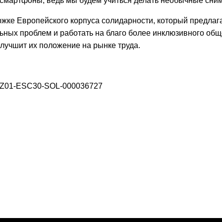
смартфоны, ведь мы будем учиться делать необычные снимк
ржке Европейского корпуса солидарности, который предл
ьных проблем и работать на благо более инклюзивного обще
улучшит их положение на рынке труда.
-CZ01-ESC30-SOL-000036727