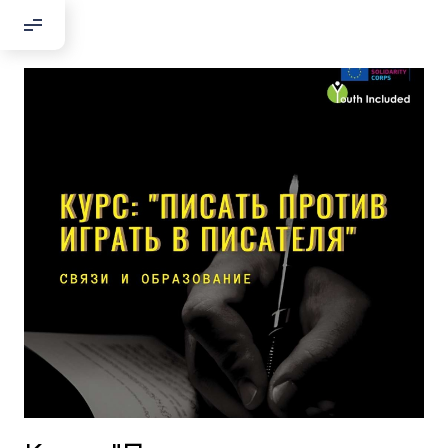
Добрый день!
Если вы хотите с нами связаться,
пожалуйста, контактируйте нас:
По адресу:
Kontaktní e-mail:
youthincluded@gmail.com
Или в соцсети Telegram:
@Interkulturnipracepraha14