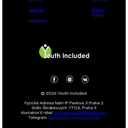
Ивенты
Privicy
Policy
Команда
© 2026 Youth Included.
Fyzická Adresa Nám IP Pavlova 3 Praha 2
Sídlo Škrábkových 777/4, Praha 9
Kontaktní E-Mail
Youthincluded@gmail.com
Telegram
@Interkultirnipracepraha14