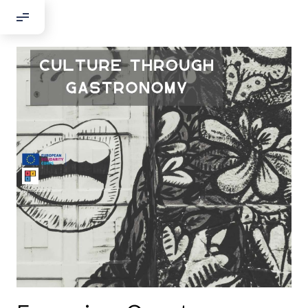
Добрый день!
Если вы хотите с нами связаться,
пожалуйста, контактируйте нас:
По адресу:
Kontaktní e-mail:
youthincluded@gmail.com
Или в соцсети Telegram:
@Interkulturnipracepraha14