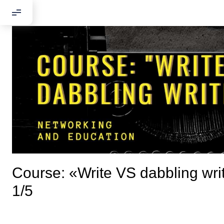
Course: «Write VS dabbling wri
Добрый день
1/5
Если вы хоти
По адресу: