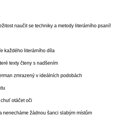
il:
youthincluded@gmail.com
ežitost naučit se techniky a metody literárního psaní!
 Telegram:
@Interkulturnipracepraha14
e každého literárního díla
teré texty čteny s nadšením
uperman zmrazený v ideálních podobách
xtu
 chuť otáčet oči
t a nenecháme žádnou šanci slabým místům