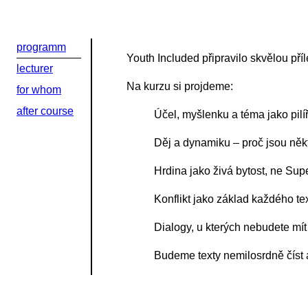
Kontaktní e-ma
programm
Youth Included připravilo skvělou příl
Или в соцсети
lecturer
Na kurzu si projdeme:
for whom
after course
Účel, myšlenku a téma jako pilíř
Děj a dynamiku – proč jsou něk
Hrdina jako živá bytost, ne S
Konflikt jako základ každého te
Dialogy, u kterých nebudete mít
Budeme texty nemilosrdně čís