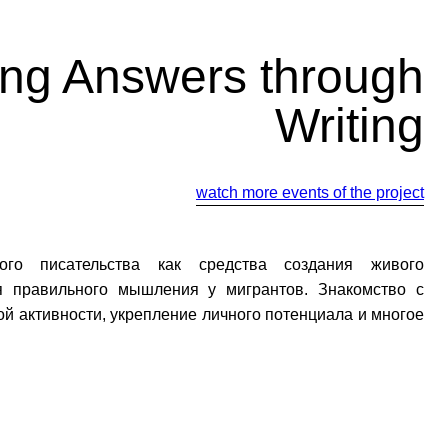
ing Answers through
Writing
watch more events of the project
ного писательства как средства создания живого
я правильного мышления у мигрантов. Знакомство с
й активности, укрепление личного потенциала и многое
йте нас: