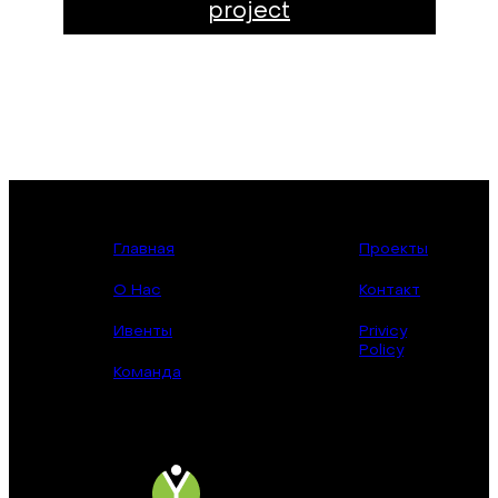
project
Главная
Проекты
О Нас
Контакт
Ивенты
Privicy
Policy
Команда