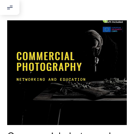
Добрый день!
Если вы хотите с нами связаться,
пожалуйста, контактируйте нас:
По адресу:
Kontaktní e-mail:
youthincluded@gmail.com
Или в соцсети Telegram:
@Interkulturnipracepraha14