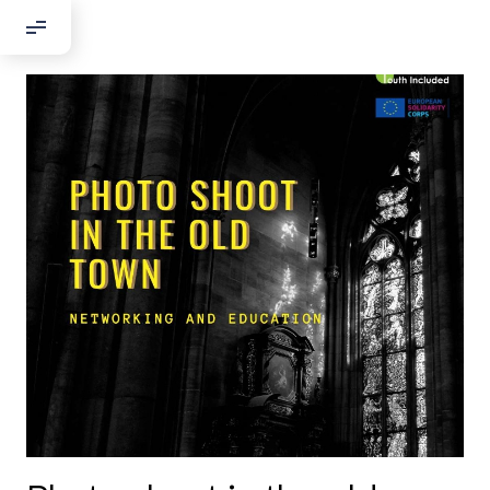
Добрый день!
Если вы хотите с нами связаться,
пожалуйста, контактируйте нас:
По адресу:
Kontaktní e-mail:
youthincluded@gmail.com
Или в соцсети Telegram:
@Interkulturnipracepraha14