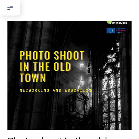
Добрый день!
Если вы хотите с нами связаться,
пожалуйста, контактируйте нас:
По адресу:
Kontaktní e-mail:
youthincluded@gmail.com
Или в соцсети Telegram:
@Interkulturnipracepraha14