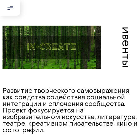
Добрый день!
ивенты
Если вы хотите с нами связаться,
пожалуйста, контактируйте нас:
По адресу:
Kontaktní e-mail:
youthincluded@gmail.com
Развитие творческого самовыражения
Или в соцсети Telegram:
как средства содействия социальной
@Interkulturnipracepraha14
интеграции и сплочения сообщества.
Проект фокусируется на
изобразительном искусстве, литературе,
театре, креативном писательстве, кино и
фотографии.