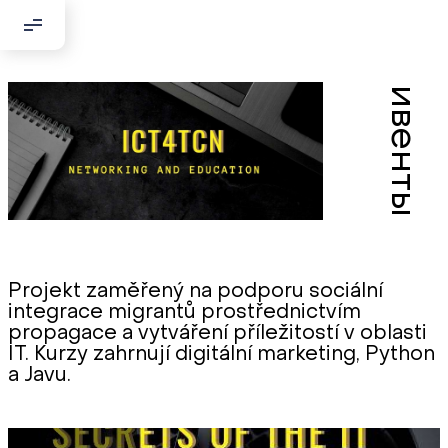
Добрый день!
ивенты
Если вы хотите с нами связаться,
пожалуйста, контактируйте нас:
По адресу:
Kontaktní e-mail:
youthincluded@gmail.com
Projekt zaměřený na podporu sociální
Или в соцсети Telegram:
integrace migrantů prostřednictvím
@Interkulturnipracepraha14
propagace a vytváření příležitostí v oblasti
IT. Kurzy zahrnují digitální marketing, Python
a Javu.