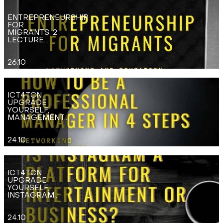
ENTREPRENEURSHIP
FOR
MIGRANTS. 2
LECTURE...
26.10
ICT4TCN
UPGRADE
YOURSELF,
MANAGEMENT...
24.10
ICT4TCN
UPGRADE
YOURSELF,
INSTAGRAM...
24.10